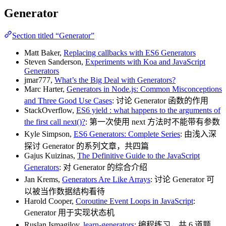
Generator
Section titled “Generator”
Matt Baker,
Replacing callbacks with ES6 Generators
Steven Sanderson,
Experiments with Koa and JavaScript
Generators
jmar777,
What’s the Big Deal with Generators?
Marc Harter,
Generators in Node.js: Common Misconceptions
and Three Good Use Cases
: 讨论 Generator 函数的作用
StackOverflow,
ES6 yield : what happens to the arguments of
the first call next()?
: 第一次使用 next 方法时不能带有参数
Kyle Simpson,
ES6 Generators: Complete Series
: 由浅入深
探讨 Generator 的系列文章，共四篇
Gajus Kuizinas,
The Definitive Guide to the JavaScript
Generators
: 对 Generator 的综合介绍
Jan Krems,
Generators Are Like Arrays
: 讨论 Generator 可
以被当作数据结构看待
Harold Cooper,
Coroutine Event Loops in JavaScript
:
Generator 用于实现状态机
Ruslan Ismagilov,
learn-generators
: 编程练习，共 6 道题