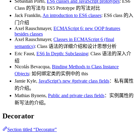
Sebastian Porto,
ES6 classes and JavaScript prototypes
: ES6
Class 的写法与 ES5 Prototype 的写法对比
Jack Franklin,
An introduction to ES6 classes
: ES6 class 的入
门介绍
Axel Rauschmayer,
ECMAScript 6: new OOP features
besides classes
Axel Rauschmayer,
Classes in ECMAScript 6 (final
semantics)
: Class 语法的详细介绍和设计思想分析
Eric Faust,
ES6 In Depth: Subclassing
: Class 语法的深入介
绍
Nicolás Bevacqua,
Binding Methods to Class Instance
Objects
: 如何绑定类的实例中的 this
Jamie Kyle,
JavaScript’s new #private class fields
：私有属性
的介绍。
Mathias Bynens,
Public and private class fields
：实例属性的
新写法的介绍。
Decorator
Section titled “Decorator”