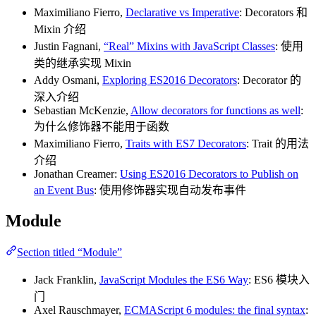
Maximiliano Fierro,
Declarative vs Imperative
: Decorators 和
Mixin 介绍
Justin Fagnani,
“Real” Mixins with JavaScript Classes
: 使用
类的继承实现 Mixin
Addy Osmani,
Exploring ES2016 Decorators
: Decorator 的
深入介绍
Sebastian McKenzie,
Allow decorators for functions as well
:
为什么修饰器不能用于函数
Maximiliano Fierro,
Traits with ES7 Decorators
: Trait 的用法
介绍
Jonathan Creamer:
Using ES2016 Decorators to Publish on
an Event Bus
: 使用修饰器实现自动发布事件
Module
Section titled “Module”
Jack Franklin,
JavaScript Modules the ES6 Way
: ES6 模块入
门
Axel Rauschmayer,
ECMAScript 6 modules: the final syntax
: