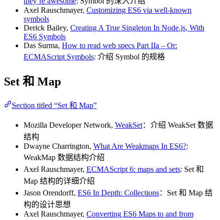
they’re awesome
: Symbol 的深入介绍
Axel Rauschmayer,
Customizing ES6 via well-known
symbols
Derick Bailey,
Creating A True Singleton In Node.js, With
ES6 Symbols
Das Surma,
How to read web specs Part IIa – Or:
ECMAScript Symbols
: 介绍 Symbol 的规格
Set 和 Map
Section titled “Set 和 Map”
Mozilla Developer Network,
WeakSet
：介绍 WeakSet 数据
结构
Dwayne Charrington,
What Are Weakmaps In ES6?
:
WeakMap 数据结构介绍
Axel Rauschmayer,
ECMAScript 6: maps and sets
: Set 和
Map 结构的详细介绍
Jason Orendorff,
ES6 In Depth: Collections
：Set 和 Map 结
构的设计思想
Axel Rauschmayer,
Converting ES6 Maps to and from