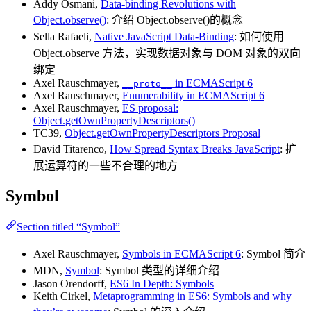
Addy Osmani,
Data-binding Revolutions with
Object.observe()
: 介绍 Object.observe()的概念
Sella Rafaeli,
Native JavaScript Data-Binding
: 如何使用
Object.observe 方法，实现数据对象与 DOM 对象的双向
绑定
Axel Rauschmayer,
in ECMAScript 6
__proto__
Axel Rauschmayer,
Enumerability in ECMAScript 6
Axel Rauschmayer,
ES proposal:
Object.getOwnPropertyDescriptors()
TC39,
Object.getOwnPropertyDescriptors Proposal
David Titarenco,
How Spread Syntax Breaks JavaScript
: 扩
展运算符的一些不合理的地方
Symbol
Section titled “Symbol”
Axel Rauschmayer,
Symbols in ECMAScript 6
: Symbol 简介
MDN,
Symbol
: Symbol 类型的详细介绍
Jason Orendorff,
ES6 In Depth: Symbols
Keith Cirkel,
Metaprogramming in ES6: Symbols and why