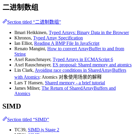
二进制数组
Section titled “二进制数组”
Ilmari Heikkinen,
Typed Arrays: Binary Data in the Browser
Khronos,
Typed Array Specification
Ian Elliot,
Reading A BMP File In JavaScript
Renato Mangini,
How to convert ArrayBuffer to and from
String
Axel Rauschmayer,
Typed Arrays in ECMAScript 6
Axel Rauschmayer,
ES proposal: Shared memory and atomics
Lin Clark,
Avoiding race conditions in SharedArrayBuffers
with Atomics
: Atomics 对象使用场景的解释
Lars T Hansen,
Shared memory - a brief tutorial
James Milner,
The Return of SharedArrayBuffers and
Atomics
SIMD
Section titled “SIMD”
TC39,
SIMD.js Stage 2