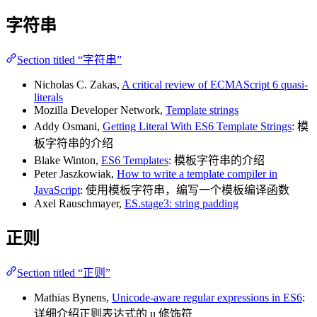
字符串
Section titled “字符串”
Nicholas C. Zakas,
A critical review of ECMAScript 6 quasi-
literals
Mozilla Developer Network,
Template strings
Addy Osmani,
Getting Literal With ES6 Template Strings
: 模
板字符串的介绍
Blake Winton,
ES6 Templates
: 模板字符串的介绍
Peter Jaszkowiak,
How to write a template compiler in
JavaScript
: 使用模板字符串，编写一个模板编译函数
Axel Rauschmayer,
ES.stage3: string padding
正则
Section titled “正则”
Mathias Bynens,
Unicode-aware regular expressions in ES6
:
详细介绍正则表达式的 u 修饰符