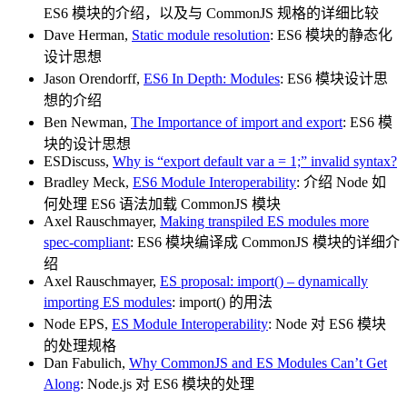
ES6 模块的介绍，以及与 CommonJS 规格的详细比较
Dave Herman,
Static module resolution
: ES6 模块的静态化
设计思想
Jason Orendorff,
ES6 In Depth: Modules
: ES6 模块设计思
想的介绍
Ben Newman,
The Importance of import and export
: ES6 模
块的设计思想
ESDiscuss,
Why is “export default var a = 1;” invalid syntax?
Bradley Meck,
ES6 Module Interoperability
: 介绍 Node 如
何处理 ES6 语法加载 CommonJS 模块
Axel Rauschmayer,
Making transpiled ES modules more
spec-compliant
: ES6 模块编译成 CommonJS 模块的详细介
绍
Axel Rauschmayer,
ES proposal: import() – dynamically
importing ES modules
: import() 的用法
Node EPS,
ES Module Interoperability
: Node 对 ES6 模块
的处理规格
Dan Fabulich,
Why CommonJS and ES Modules Can’t Get
Along
: Node.js 对 ES6 模块的处理