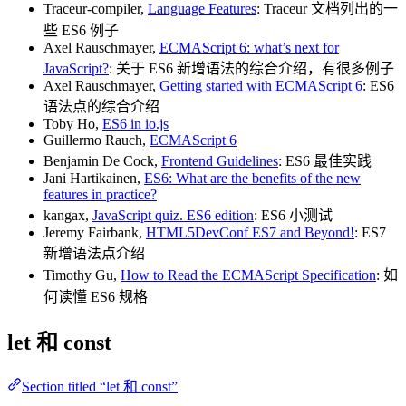
Traceur-compiler,
Language Features
: Traceur 文档列出的一
些 ES6 例子
Axel Rauschmayer,
ECMAScript 6: what’s next for
JavaScript?
: 关于 ES6 新增语法的综合介绍，有很多例子
Axel Rauschmayer,
Getting started with ECMAScript 6
: ES6
语法点的综合介绍
Toby Ho,
ES6 in io.js
Guillermo Rauch,
ECMAScript 6
Benjamin De Cock,
Frontend Guidelines
: ES6 最佳实践
Jani Hartikainen,
ES6: What are the benefits of the new
features in practice?
kangax,
JavaScript quiz. ES6 edition
: ES6 小测试
Jeremy Fairbank,
HTML5DevConf ES7 and Beyond!
: ES7
新增语法点介绍
Timothy Gu,
How to Read the ECMAScript Specification
: 如
何读懂 ES6 规格
let 和 const
Section titled “let 和 const”