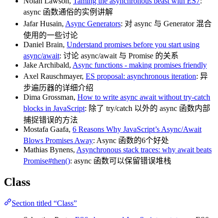
Nolan Lawson,
Taming the asynchronous beast with ES7
:
async 函数通俗的实例讲解
Jafar Husain,
Async Generators
: 对 async 与 Generator 混合
使用的一些讨论
Daniel Brain,
Understand promises before you start using
async/await
: 讨论 async/await 与 Promise 的关系
Jake Archibald,
Async functions - making promises friendly
Axel Rauschmayer,
ES proposal: asynchronous iteration
: 异
步遍历器的详细介绍
Dima Grossman,
How to write async await without try-catch
blocks in JavaScript
: 除了 try/catch 以外的 async 函数内部
捕捉错误的方法
Mostafa Gaafa,
6 Reasons Why JavaScript’s Async/Await
Blows Promises Away
: Async 函数的6个好处
Mathias Bynens,
Asynchronous stack traces: why await beats
Promise#then()
: async 函数可以保留错误堆栈
Class
Section titled “Class”