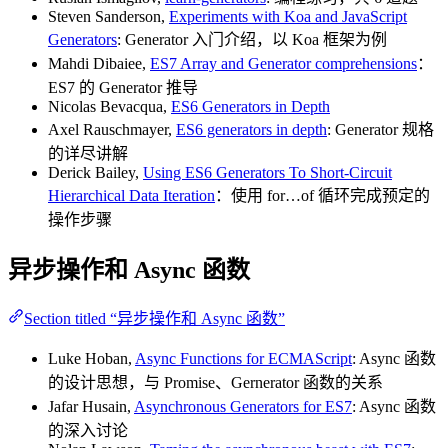
Steven Sanderson,
Experiments with Koa and JavaScript
Generators
: Generator 入门介绍，以 Koa 框架为例
Mahdi Dibaiee,
ES7 Array and Generator comprehensions
：
ES7 的 Generator 推导
Nicolas Bevacqua,
ES6 Generators in Depth
Axel Rauschmayer,
ES6 generators in depth
: Generator 规格
的详尽讲解
Derick Bailey,
Using ES6 Generators To Short-Circuit
Hierarchical Data Iteration
：使用 for…of 循环完成预定的
操作步骤
异步操作和 Async 函数
Section titled “异步操作和 Async 函数”
Luke Hoban,
Async Functions for ECMAScript
: Async 函数
的设计思想，与 Promise、Gernerator 函数的关系
Jafar Husain,
Asynchronous Generators for ES7
: Async 函数
的深入讨论