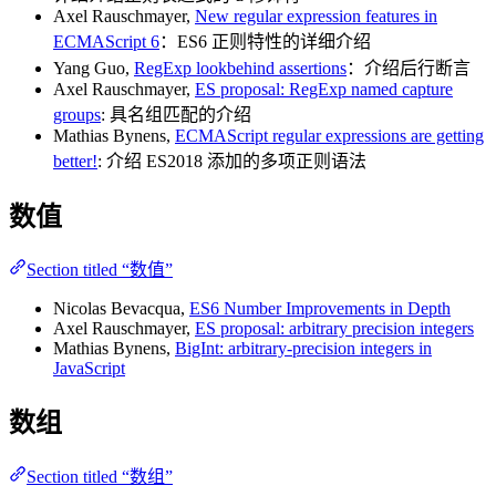
Axel Rauschmayer,
New regular expression features in
ECMAScript 6
：ES6 正则特性的详细介绍
Yang Guo,
RegExp lookbehind assertions
：介绍后行断言
Axel Rauschmayer,
ES proposal: RegExp named capture
groups
: 具名组匹配的介绍
Mathias Bynens,
ECMAScript regular expressions are getting
better!
: 介绍 ES2018 添加的多项正则语法
数值
Section titled “数值”
Nicolas Bevacqua,
ES6 Number Improvements in Depth
Axel Rauschmayer,
ES proposal: arbitrary precision integers
Mathias Bynens,
BigInt: arbitrary-precision integers in
JavaScript
数组
Section titled “数组”