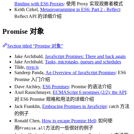
Binding with ES6 Proxies
: 使用 Proxy 实现观察者模式
Keith Cirkel,
Metaprogramming in ES6: Part 2 - Reflect
:
Reflect API 的详细介绍
Promise 对象
Section titled “Promise 对象”
Jake Archibald,
JavaScript Promises: There and back again
Jake Archibald,
Tasks, microtasks, queues and schedules
Tilde,
rsvp.js
Sandeep Panda,
An Overview of JavaScript Promises
: ES6
Promise 入门介绍
Dave Atchley,
ES6 Promises
: Promise 的语法介绍
Axel Rauschmayer,
ECMAScript 6 promises (2/2): the API
:
对 ES6 Promise 规格和用法的详细介绍
Jack Franklin,
Embracing Promises in JavaScript
: catch 方法
的例子
Ronald Chen,
How to escape Promise Hell
: 如何使
用
方法的一些很好的例子
Promise.all