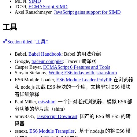
MDN,
SIMD
TC39,
ECMAScript SIMD
Axel Rauschmayer,
JavaScript gains support for SIMD
工具
Section titled “工具”
Babel,
Babel Handbook
: Babel 的用法介绍
Google,
traceur-compiler
: Traceur 编译器
Casper Beyer,
ECMAScript 6 Features and Tools
Stoyan Stefanov,
Writing ES6 today with jstransform
ES6 Module Loader,
ES6 Module Loader Polyfill
: 在浏览器
和 node.js 加载 ES6 模块的一个库，文档里对 ES6 模块
有详细解释
Paul Miller,
es6-shim
: 一个针对老式浏览器，模拟 ES6 部
分功能的垫片库（shim）
army8735,
JavaScript Downcast
: 国产的 ES6 到 ES5 的转
码器
esnext,
ES6 Module Transpiler
：基于 node.js 的将 ES6 模