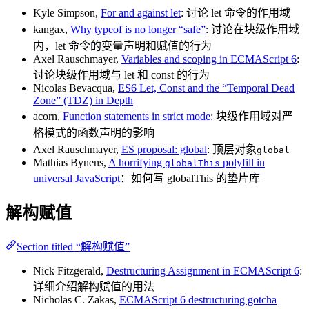
Kyle Simpson,
For and against let
: 讨论 let 命令的作用域
kangax,
Why typeof is no longer “safe”
: 讨论在块级作用域
内，let 命令的变量声明和赋值的行为
Axel Rauschmayer,
Variables and scoping in ECMAScript 6
:
讨论块级作用域与 let 和 const 的行为
Nicolas Bevacqua,
ES6 Let, Const and the “Temporal Dead
Zone” (TDZ) in Depth
acorn,
Function statements in strict mode
: 块级作用域对严
格模式的函数声明的影响
Axel Rauschmayer,
ES proposal: global
: 顶层对象
global
Mathias Bynens,
A horrifying
polyfill in
globalThis
universal JavaScript
：如何写 globalThis 的垫片库
解构赋值
Section titled “解构赋值”
Nick Fitzgerald,
Destructuring Assignment in ECMAScript 6
:
详细介绍解构赋值的用法
Nicholas C. Zakas,
ECMAScript 6 destructuring gotcha