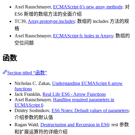
Axel Rauschmayer,
ECMAScript 6’s new array methods
: 对
ES6 新增的数组方法的全面介绍
TC39,
Array.prototype.includes
: 数组的 includes 方法的规
格
Axel Rauschmayer,
ECMAScript 6: holes in Arrays
: 数组的
空位问题
函数
Section titled “函数”
Nicholas C. Zakas,
Understanding ECMAScript 6 arrow
functions
Jack Franklin,
Real Life ES6 - Arrow Functions
Axel Rauschmayer,
Handling required parameters in
ECMAScript 6
Dmitry Soshnikov,
ES6 Notes: Default values of parameters
:
介绍参数的默认值
Ragan Wald,
Destructuring and Recursion in ES6
: rest 参数
和扩展运算符的详细介绍