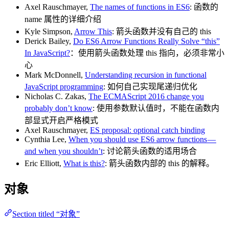
Axel Rauschmayer,
The names of functions in ES6
: 函数的
name 属性的详细介绍
Kyle Simpson,
Arrow This
: 箭头函数并没有自己的 this
Derick Bailey,
Do ES6 Arrow Functions Really Solve “this”
In JavaScript?
：使用箭头函数处理 this 指向，必须非常小
心
Mark McDonnell,
Understanding recursion in functional
JavaScript programming
: 如何自己实现尾递归优化
Nicholas C. Zakas,
The ECMAScript 2016 change you
probably don’t know
: 使用参数默认值时，不能在函数内
部显式开启严格模式
Axel Rauschmayer,
ES proposal: optional catch binding
Cynthia Lee,
When you should use ES6 arrow functions —
and when you shouldn’t
: 讨论箭头函数的适用场合
Eric Elliott,
What is this?
: 箭头函数内部的 this 的解释。
对象
Section titled “对象”