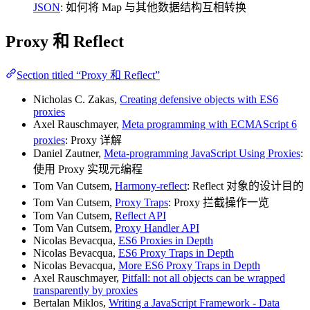
JSON
: 如何将 Map 与其他数据结构互相转换
Proxy 和 Reflect
Section titled “Proxy 和 Reflect”
Nicholas C. Zakas,
Creating defensive objects with ES6
proxies
Axel Rauschmayer,
Meta programming with ECMAScript 6
proxies
: Proxy 详解
Daniel Zautner,
Meta-programming JavaScript Using Proxies
:
使用 Proxy 实现元编程
Tom Van Cutsem,
Harmony-reflect
: Reflect 对象的设计目的
Tom Van Cutsem,
Proxy Traps
: Proxy 拦截操作一览
Tom Van Cutsem,
Reflect API
Tom Van Cutsem,
Proxy Handler API
Nicolas Bevacqua,
ES6 Proxies in Depth
Nicolas Bevacqua,
ES6 Proxy Traps in Depth
Nicolas Bevacqua,
More ES6 Proxy Traps in Depth
Axel Rauschmayer,
Pitfall: not all objects can be wrapped
transparently by proxies
Bertalan Miklos,
Writing a JavaScript Framework - Data