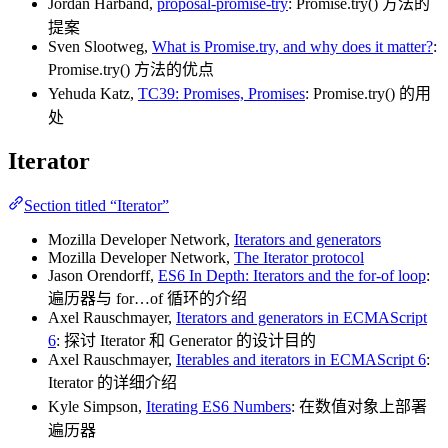
Jordan Harband,
proposal-promise-try
: Promise.try() 方法的
提案
Sven Slootweg,
What is Promise.try, and why does it matter?
:
Promise.try() 方法的优点
Yehuda Katz,
TC39: Promises, Promises
: Promise.try() 的用
处
Iterator
Section titled “Iterator”
Mozilla Developer Network,
Iterators and generators
Mozilla Developer Network,
The Iterator protocol
Jason Orendorff,
ES6 In Depth: Iterators and the for-of loop
:
遍历器与 for…of 循环的介绍
Axel Rauschmayer,
Iterators and generators in ECMAScript
6
: 探讨 Iterator 和 Generator 的设计目的
Axel Rauschmayer,
Iterables and iterators in ECMAScript 6
:
Iterator 的详细介绍
Kyle Simpson,
Iterating ES6 Numbers
: 在数值对象上部署
遍历器