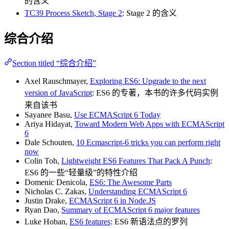
的含义
TC39 Process Sketch, Stage 2
: Stage 2 的含义
综合介绍
Section titled “综合介绍”
Axel Rauschmayer,
Exploring ES6: Upgrade to the next
version of JavaScript
: ES6 的专著，本书的许多代码实例
来自该书
Sayanee Basu,
Use ECMAScript 6 Today
Ariya Hidayat,
Toward Modern Web Apps with ECMAScript
6
Dale Schouten,
10 Ecmascript-6 tricks you can perform right
now
Colin Toh,
Lightweight ES6 Features That Pack A Punch
:
ES6 的一些“轻量级”的特性介绍
Domenic Denicola,
ES6: The Awesome Parts
Nicholas C. Zakas,
Understanding ECMAScript 6
Justin Drake,
ECMAScript 6 in Node.JS
Ryan Dao,
Summary of ECMAScript 6 major features
Luke Hoban,
ES6 features
: ES6 新语法点的罗列