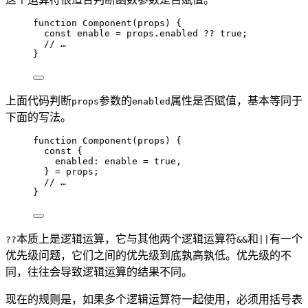
function
Component
(
props
)
 {
const 
enable
 = 
props
.
enabled
 ?? 
true
;
// …
}
上面代码判断
参数的
属性是否赋值，基本等同于
props
enabled
下面的写法。
function
Component
(
props
)
 {
const {
enabled
: 
enable
 = 
true
,
} = 
props
;
// …
}
本质上是逻辑运算，它与其他两个逻辑运算符
和
有一个
??
&&
||
优先级问题，它们之间的优先级到底孰高孰低。优先级的不
同，往往会导致逻辑运算的结果不同。
现在的规则是，如果多个逻辑运算符一起使用，必须用括号表