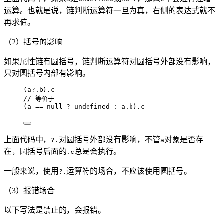
运算。也就是说，链判断运算符一旦为真，右侧的表达式就不
再求值。
（2）括号的影响
如果属性链有圆括号，链判断运算符对圆括号外部没有影响，
只对圆括号内部有影响。
(
a
?.
b
)
.
c
// 等价于
(
a
==
null
?
undefined
:
a
.
b
)
.
c
上面代码中，
对圆括号外部没有影响，不管
对象是否存
?.
a
在，圆括号后面的
总是会执行。
.c
一般来说，使用
运算符的场合，不应该使用圆括号。
?.
（3）报错场合
以下写法是禁止的，会报错。