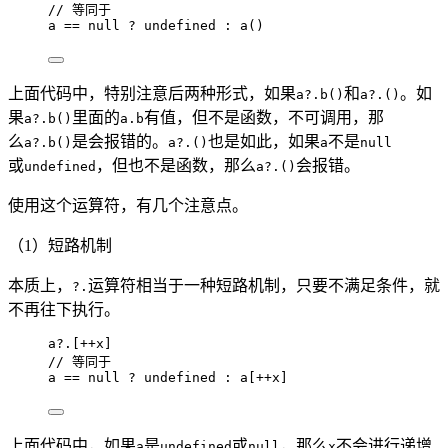
// 等同于
a
==
null
?
undefined
:
a
()
上面代码中，特别注意后两种形式，如果
和
。如
a?.b()
a?.()
果
里面的
有值，但不是函数，不可调用，那
a?.b()
a.b
么
是会报错的。
也是如此，如果
不是
a?.b()
a?.()
a
null
或
，但也不是函数，那么
会报错。
undefined
a?.()
使用这个运算符，有几个注意点。
（1）短路机制
本质上，
运算符相当于一种短路机制，只要不满足条件，就
?.
不再往下执行。
a
?.
[
++
x
]
// 等同于
a
==
null
?
undefined
:
a
[
++
x
]
上面代码中，如果
是
或
，那么
不会进行递增
a
undefined
null
x