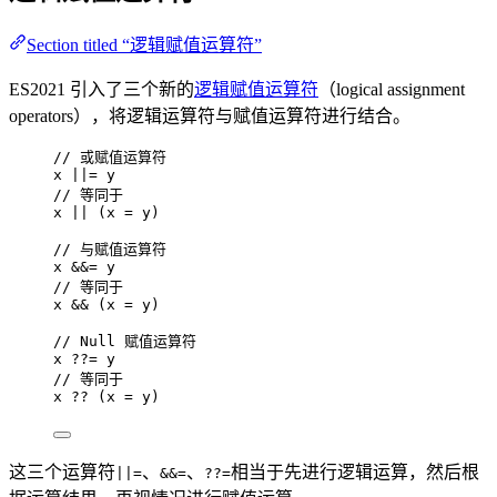
Section titled “逻辑赋值运算符”
ES2021 引入了三个新的
逻辑赋值运算符
（logical assignment
operators），将逻辑运算符与赋值运算符进行结合。
// 或赋值运算符
x
||=
y
// 等同于
x
||
 (
x
=
y
)
// 与赋值运算符
x
&&=
y
// 等同于
x
&&
 (
x
=
y
)
// Null 赋值运算符
x
??=
y
// 等同于
x
??
 (
x
=
y
)
这三个运算符
、
、
相当于先进行逻辑运算，然后根
||=
&&=
??=