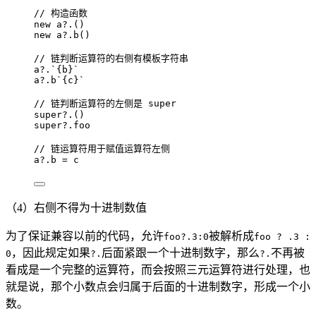
// 构造函数
new
a
?.
()
new
a
?.
b
()
// 链判断运算符的右侧有模板字符串
a
?.
`
{b}
`
a
?.
b
`
{c}
`
// 链判断运算符的左侧是 super
super
?.
()
super
?.
foo
// 链运算符用于赋值运算符左侧
a
?.
b
=
c
（4）右侧不得为十进制数值
为了保证兼容以前的代码，允许
被解析成
foo?.3:0
foo ? .3 :
，因此规定如果
后面紧跟一个十进制数字，那么
不再被
0
?.
?.
看成是一个完整的运算符，而会按照三元运算符进行处理，也
就是说，那个小数点会归属于后面的十进制数字，形成一个小
数。