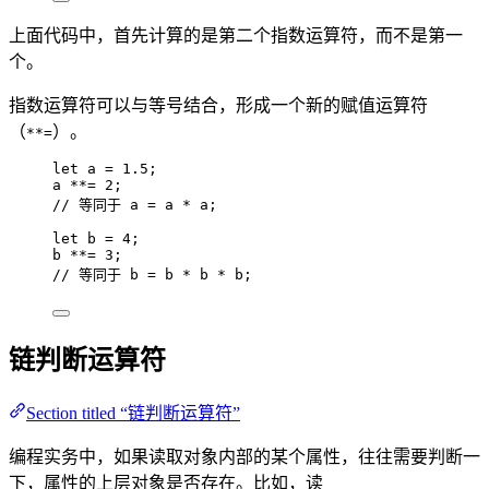
上面代码中，首先计算的是第二个指数运算符，而不是第一
个。
指数运算符可以与等号结合，形成一个新的赋值运算符
（
）。
**=
let 
a
 = 
1.5
;
a
**=
2
;
// 等同于 a = a * a;
let 
b
 = 
4
;
b
**=
3
;
// 等同于 b = b * b * b;
链判断运算符
Section titled “链判断运算符”
编程实务中，如果读取对象内部的某个属性，往往需要判断一
下，属性的上层对象是否存在。比如，读