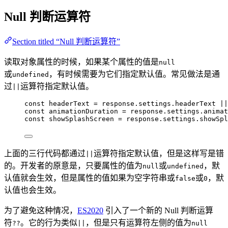
Null 判断运算符
Section titled “Null 判断运算符”
读取对象属性的时候，如果某个属性的值是
null
或
，有时候需要为它们指定默认值。常见做法是通
undefined
过
运算符指定默认值。
||
const 
headerText
 = 
response
.
settings
.
headerText
 ||
const 
animationDuration
 = 
response
.
settings
.
animat
const 
showSplashScreen
 = 
response
.
settings
.
showSpl
上面的三行代码都通过
运算符指定默认值，但是这样写是错
||
的。开发者的原意是，只要属性的值为
或
，默
null
undefined
认值就会生效，但是属性的值如果为空字符串或
或
，默
false
0
认值也会生效。
为了避免这种情况，
ES2020
引入了一个新的 Null 判断运算
符
。它的行为类似
，但是只有运算符左侧的值为
??
||
null