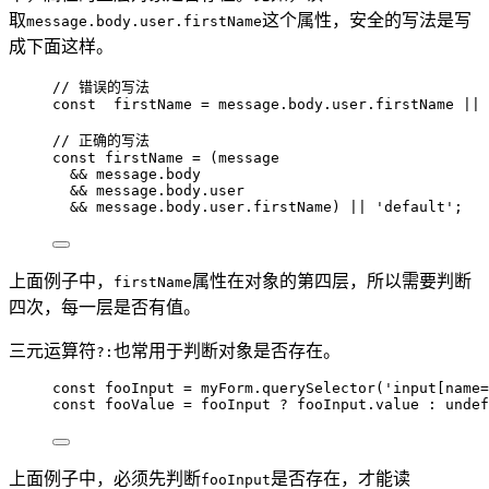
取
这个属性，安全的写法是写
message.body.user.firstName
成下面这样。
// 错误的写法
const  
firstName
 = 
message
.
body
.
user
.
firstName
 || 
// 正确的写法
const 
firstName
 = 
(
message
&& 
message
.
body
&& 
message
.
body
.
user
&& 
message
.
body
.
user
.
firstName
)
 || 
'
default
'
;
上面例子中，
属性在对象的第四层，所以需要判断
firstName
四次，每一层是否有值。
三元运算符
也常用于判断对象是否存在。
?:
const 
fooInput
 = 
myForm
.
querySelector
(
'
input[name=
const 
fooValue
 = 
fooInput
 ? 
fooInput
.
value
 : 
undef
上面例子中，必须先判断
是否存在，才能读
fooInput