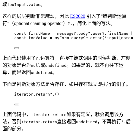
取
。
fooInput.value
这样的层层判断非常麻烦，因此
ES2020
引入了“链判断运算
符”（optional chaining operator）
，简化上面的写法。
?.
const 
firstName
 = 
message
?.
body
?.
user
?.
firstName
 |
const 
fooValue
 = 
myForm
.
querySelector
(
'
input[name=
上面代码使用了
运算符，直接在链式调用的时候判断，左侧
?.
的对象是否为
或
。如果是的，就不再往下运
null
undefined
算，而是返回
。
undefined
下面是判断对象方法是否存在，如果存在就立即执行的例子。
iterator
.
return
?.
()
上面代码中，
如果有定义，就会调用该方
iterator.return
法，否则
直接返回
，不再执行
后
iterator.return
undefined
?.
面的部分。