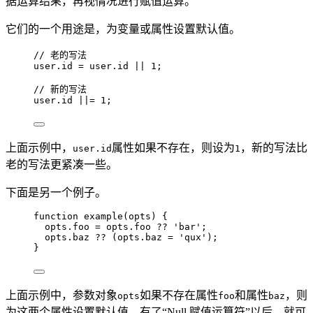
据运算结果，再视情况进行赋值运算。
它们的一个用途是，为变量或属性设置默认值。
// 老的写法
user
.
id
=
user
.
id
||
1
;
// 新的写法
user
.
id
||=
1
;
上面示例中，
属性如果不存在，则设为
，新的写法比
user.id
1
老的写法更紧凑一些。
下面是另一个例子。
function
example
(
opts
)
 {
opts
.
foo
=
opts
.
foo
??
'
bar
'
;
opts
.
baz
??
 (
opts
.
baz
=
'
qux
'
);
}
上面示例中，参数对象
如果不存在属性
和属性
，则
opts
foo
baz
为这两个属性设置默认值。有了“Null 赋值运算符”以后，就可