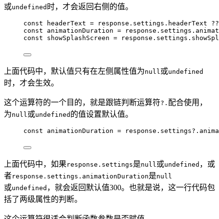
或
时，才会返回右侧的值。
undefined
const 
headerText
 = 
response
.
settings
.
headerText
 ??
const 
animationDuration
 = 
response
.
settings
.
animat
const 
showSplashScreen
 = 
response
.
settings
.
showSpl
上面代码中，默认值只有在左侧属性值为
或
null
undefined
时，才会生效。
这个运算符的一个目的，就是跟链判断运算符
配合使用，
?.
为
或
的值设置默认值。
null
undefined
const 
animationDuration
 = 
response
.
settings
?.
anima
上面代码中，如果
是
或
，或
response.settings
null
undefined
者
是
response.settings.animationDuration
null
或
，就会返回默认值300。也就是说，这一行代码包
undefined
括了两级属性的判断。
这个运算符很适合判断函数参数是否赋值。