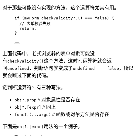
对于那些可能没有实现的方法，这个运算符尤其有用。
if
 (
myForm
.
checkValidity
?.
() 
===
false
) {
// 表单校验失败
return
;
}
上面代码中，老式浏览器的表单对象可能没
有
这个方法，这时
运算符就会返
checkValidity()
?.
回
，判断语句就变成了
，所以
undefined
undefined === false
就会跳过下面的代码。
链判断运算符
有三种写法。
?.
// 对象属性是否存在
obj?.prop
// 同上
obj?.[expr]
// 函数或对象方法是否存在
func?.(...args)
下面是
用法的一个例子。
obj?.[expr]