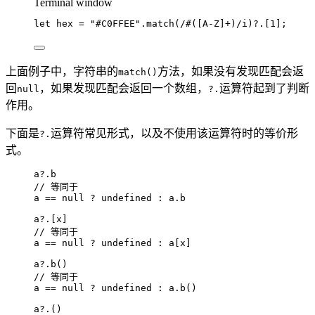
Terminal window
let
hex
=
"
#C0FFEE
"
.match
(
/#([A-Z]+
)
/i
)
?
.[1];
上面例子中，字符串的
方法，如果没有发现匹配会返
match()
回
，如果发现匹配会返回一个数组，
运算符起到了判断
null
?.
作用。
下面是
运算符常见形式，以及不使用该运算符时的等价形
?.
式。
a
?.
b
// 等同于
a
==
null
?
undefined
:
a
.
b
a
?.
[
x
]
// 等同于
a
==
null
?
undefined
:
a
[
x
]
a
?.
b
()
// 等同于
a
==
null
?
undefined
:
a
.
b
()
a
?.
()