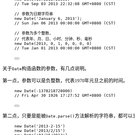
// Tue Sep 03 2013 22:32:08 GMT+0800 (CST)
// 参数为日期字符串
new
Date
(
'
January 6, 2013
'
);
// Sun Jan 06 2013 00:00:00 GMT+0800 (CST)
// 参数为多个整数，
// 代表年、月、日、小时、分钟、秒、毫秒
new
Date
(
2013
, 
0
, 
1
, 
0
, 
0
, 
0
, 
0
)
// Tue Jan 01 2013 00:00:00 GMT+0800 (CST)
关于
构造函数的参数，有几点说明。
Date
第一点，参数可以是负整数，代表1970年元旦之前的时间。
new
Date
(
-
1378218728000
)
// Fri Apr 30 1926 17:27:52 GMT+0800 (CST)
第二点，只要是能被
方法解析的字符串，都可以
Date.parse()
new
Date
(
'
2013-2-15
'
)
new
Date
(
'
2013/2/15
'
)