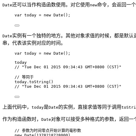
还可以当作构造函数使用。对它使用
命令，会返回一个
Date
new
var 
today
 = 
new
Date
();
实例有一个独特的地方。其他对象求值的时候，都是默认
Date
串，代表该实例对应的时间。
var 
today
 = 
new
Date
();
today
// "Tue Dec 01 2015 09:34:43 GMT+0800 (CST)"
// 等同于
today
.
toString
()
// "Tue Dec 01 2015 09:34:43 GMT+0800 (CST)"
上面代码中，
是
的实例，直接求值等同于调用
today
Date
toStri
作为构造函数时，
对象可以接受多种格式的参数，返回一
Date
// 参数为时间零点开始计算的毫秒数
new
Date
(
1378218728000
)