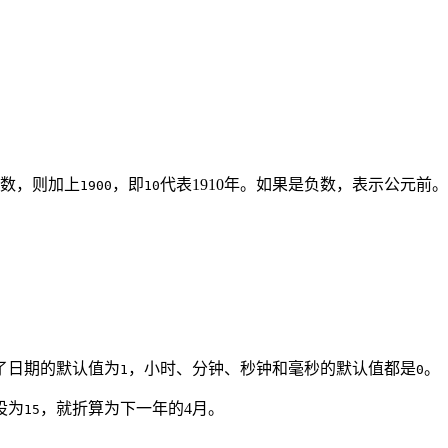
。
数，则加上
，即
代表1910年。如果是负数，表示公元前。
1900
10
了日期的默认值为
，小时、分钟、秒钟和毫秒的默认值都是
。
1
0
设为
，就折算为下一年的4月。
15