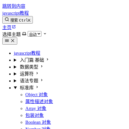
跳转到内容
javascript教程
搜索
Ctrl
K
主页
选择主题
javascript教程
入门篇
基础
数据类型
运算符
语法专题
标准库
Object 对象
属性描述对象
Array 对象
包装对象
Boolean 对象