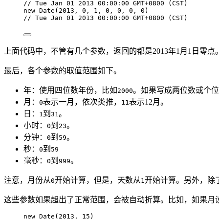
// Tue Jan 01 2013 00:00:00 GMT+0800 (CST)
new
Date
(
2013
, 
0
, 
1
, 
0
, 
0
, 
0
, 
0
)
// Tue Jan 01 2013 00:00:00 GMT+0800 (CST)
上面代码中，不管有几个参数，返回的都是2013年1月1日零点
最后，各个参数的取值范围如下。
年：使用四位数年份，比如
。如果写成两位数或个位
2000
月：
表示一月，依次类推，
表示12月。
0
11
日：
到
。
1
31
小时：
到
。
0
23
分钟：
到
。
0
59
秒：
到
0
59
毫秒：
到
。
0
999
注意，月份从
开始计算，但是，天数从
开始计算。另外，除
0
1
这些参数如果超出了正常范围，会被自动折算。比如，如果月
new
Date
(
2013
, 
15
)